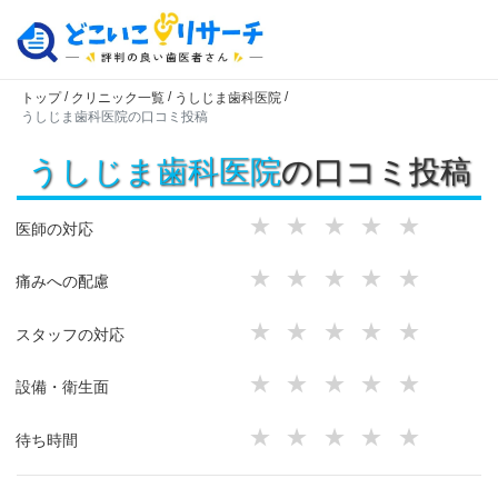
/
/
/
トップ
クリニック一覧
うしじま歯科医院
うしじま歯科医院の口コミ投稿
うしじま歯科医院
の口コミ投稿
★
★
★
★
★
医師の対応
★
★
★
★
★
痛みへの配慮
★
★
★
★
★
スタッフの対応
★
★
★
★
★
設備・衛生面
★
★
★
★
★
待ち時間