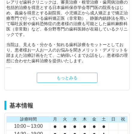
レアリゼ歯科クリニックは、審美治療・根管治療・歯周病治療の
包括的治療を得意とする日本歯科保存学会専門医の院長をはじ
め、義歯を得意とする副院長、小児矯正から成人矯正まで矯正治
療専門で行っている歯科矯正医（非常勤）、静脈内鎮静法を用い
て嘔吐反射や歯科恐怖症の患者様の治療も可能とした歯科麻酔科
医（非常勤）など、各分野専門の歯科医師が在籍しているクリニ
ックです。
当院は、見える・分かる・知れる歯科診療をモットーとしてお
り、患者様お一人お一人のお悩みを聞きメリット・デメリットを
踏まえた治療計画をたて、ご納得いくまでお話をし、患者様の理
想に合わせた歯科治療を提供いたします。
…
もっとみる
基本情報
診療時間
月
火
水
木
金
土
日
祝
●
●
●
●
●
●
10:00～13:00
●
●
●
●
●
▲
14:30～19:00