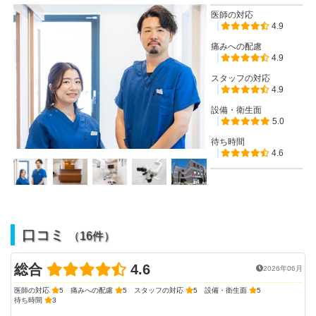
医師の対応
4.9
痛みへの配慮
4.9
スタッフの対応
4.9
設備・衛生面
5.0
待ち時間
4.6
口コミ
（16件）
総合
4.6
2026年06月
医師の対応
5
痛みへの配慮
5
スタッフの対応
5
設備・衛生面
5
待ち時間
3