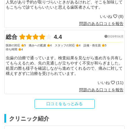
人気があり予約が取りづらいときがあるけれど、そこを加味して
もこちらで診てもらいたいと思える歯医者さんです。
いいね
(
8
)
問題のある口コミを報告
総合
4.4
2026年04月
医師の対応
5
痛みへの配慮
4
スタッフの対応
4
設備・衛生面
5
待ち時間
4
虫歯の治療で通っています。検査結果を見ながら進め方を共有し
てもらえるため、先の見通しが立ちやすく不安が和らぎました。
処置の際も様子を確認しながら進めてくれるので、痛みに対して
構えすぎずに治療を受けられています。
いいね
(
11
)
問題のある口コミを報告
口コミをもっとみる
クリニック紹介