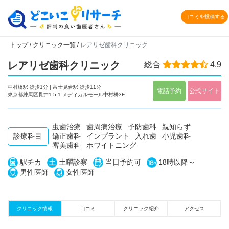
口コミを投稿する
/
/
トップ
クリニック一覧
レアリゼ歯科クリニック
レアリゼ歯科クリニック
総合
4.9
中村橋駅 徒歩1分 | 富士見台駅 徒歩11分
電話予約
公式サイト
東京都練馬区貫井1-5-1 メディカルモール中村橋3F
虫歯治療
歯周病治療
予防歯科
親知らず
診療科目
矯正歯科
インプラント
入れ歯
小児歯科
審美歯科
ホワイトニング
駅チカ
土曜診察
当日予約可
18時以降～
男性医師
女性医師
クリニック情報
口コミ
クリニック紹介
アクセス