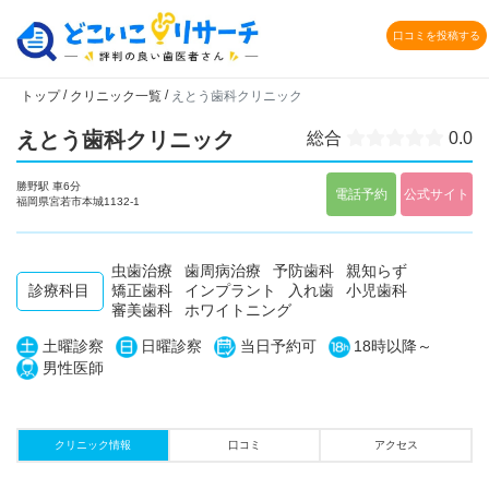
口コミを投稿する
/
/
トップ
クリニック一覧
えとう歯科クリニック
えとう歯科クリニック
総合
0.0
勝野駅 車6分
電話予約
公式サイト
福岡県宮若市本城1132-1
虫歯治療
歯周病治療
予防歯科
親知らず
診療科目
矯正歯科
インプラント
入れ歯
小児歯科
審美歯科
ホワイトニング
土曜診察
日曜診察
当日予約可
18時以降～
男性医師
クリニック情報
口コミ
アクセス