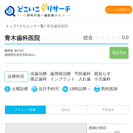
口コミを投稿する
/
/
トップ
クリニック一覧
青木歯科医院
青木歯科医院
総合
0.0
勝野駅 車15分
電話予約
福岡県宮若市宮田4811
虫歯治療
歯周病治療
予防歯科
親知らず
診療科目
矯正歯科
インプラント
入れ歯
小児歯科
土曜診察
当日予約可
18時以降～
男性医師
クリニック情報
口コミ
アクセス
医師の対応
0.0