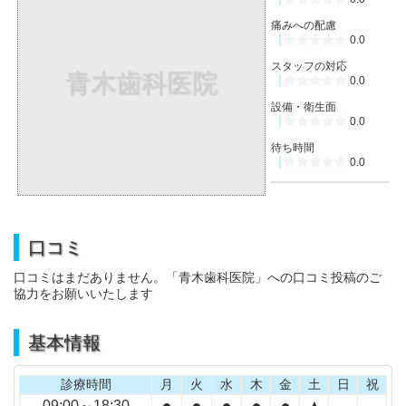
痛みへの配慮
0.0
スタッフの対応
青木歯科医院
0.0
設備・衛生面
0.0
待ち時間
0.0
口コミ
口コミはまだありません。「青木歯科医院」への口コミ投稿のご
協力をお願いいたします
基本情報
診療時間
月
火
水
木
金
土
日
祝
●
●
●
●
●
▲
09:00～18:30