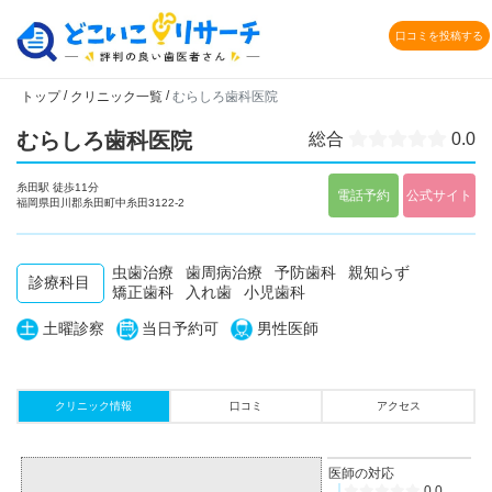
口コミを投稿する
/
/
トップ
クリニック一覧
むらしろ歯科医院
むらしろ歯科医院
総合
0.0
糸田駅 徒歩11分
電話予約
公式サイト
福岡県田川郡糸田町中糸田3122-2
虫歯治療
歯周病治療
予防歯科
親知らず
診療科目
矯正歯科
入れ歯
小児歯科
土曜診察
当日予約可
男性医師
クリニック情報
口コミ
アクセス
医師の対応
0.0