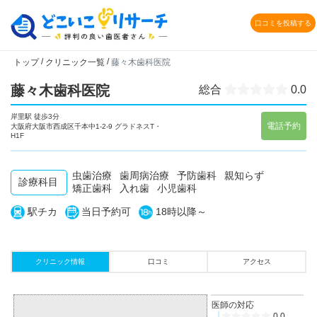
口コミを投稿する
/
/
トップ
クリニック一覧
藤々木歯科医院
藤々木歯科医院
総合
0.0
岸里駅 徒歩3分
電話予約
大阪府大阪市西成区千本中1-2-9 グラドネスT・
H1F
虫歯治療
歯周病治療
予防歯科
親知らず
診療科目
矯正歯科
入れ歯
小児歯科
駅チカ
当日予約可
18時以降～
クリニック情報
口コミ
アクセス
医師の対応
0.0