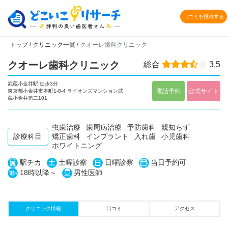
口コミを投稿する
/
/
トップ
クリニック一覧
クオーレ歯科クリニック
クオーレ歯科クリニック
総合
3.5
武蔵小金井駅 徒歩3分
電話予約
公式サイト
東京都小金井市本町1-8-4 ライオンズマンション武
蔵小金井第二101
虫歯治療
歯周病治療
予防歯科
親知らず
診療科目
矯正歯科
インプラント
入れ歯
小児歯科
ホワイトニング
駅チカ
土曜診察
日曜診察
当日予約可
18時以降～
男性医師
クリニック情報
口コミ
アクセス