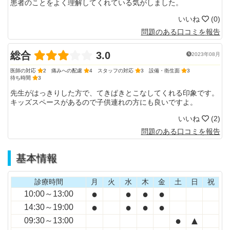
患者のことをよく理解してくれている気がしました。
いいね
(
0
)
問題のある口コミを報告
総合
3.0
2023年08月
医師の対応
2
痛みへの配慮
4
スタッフの対応
3
設備・衛生面
3
待ち時間
3
先生がはっきりした方で、てきぱきとこなしてくれる印象です。
キッズスペースがあるので子供連れの方にも良いですよ。
いいね
(
2
)
問題のある口コミを報告
基本情報
診療時間
月
火
水
木
金
土
日
祝
●
●
●
●
10:00～13:00
●
●
●
●
14:30～19:00
●
▲
09:30～13:00