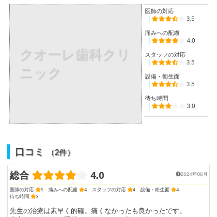
医師の対応
3.5
痛みへの配慮
4.0
クオーレ歯科クリ
スタッフの対応
3.5
ニック
設備・衛生面
3.5
待ち時間
3.0
口コミ
（2件）
総合
4.0
2024年08月
医師の対応
5
痛みへの配慮
4
スタッフの対応
4
設備・衛生面
4
待ち時間
3
先生の治療は素早く的確。痛くなかったも良かったです。